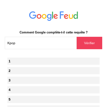
Comment Google complète-t-il cette requête ?
1
2
3
4
5