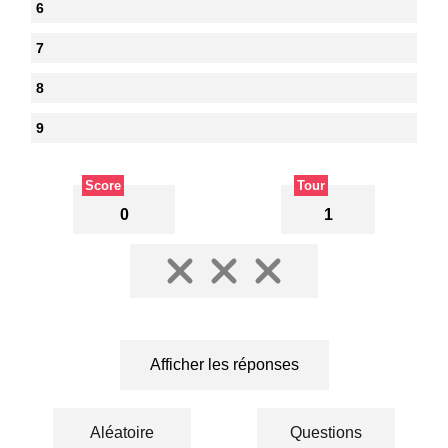
6
7
8
9
Score
Tour
0
1
Afficher les réponses
Aléatoire
Questions