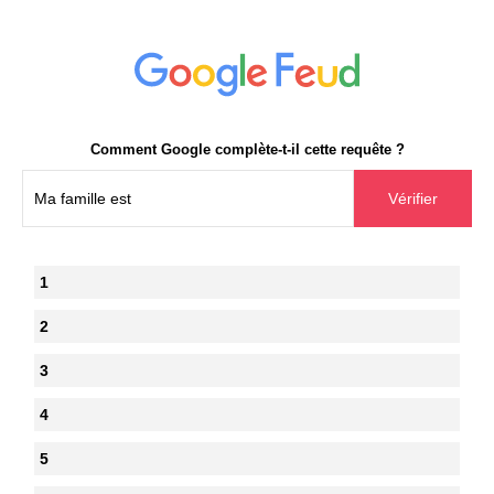
Comment Google complète-t-il cette requête ?
1
2
3
4
5