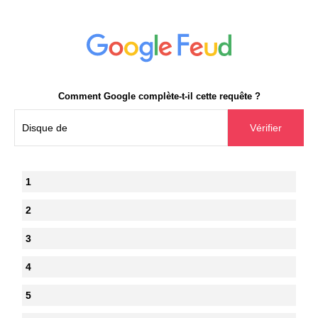
Comment Google complète-t-il cette requête ?
1
2
3
4
5