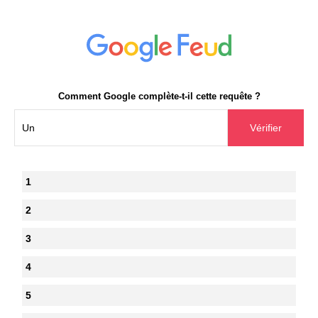
Comment Google complète-t-il cette requête ?
1
2
3
4
5