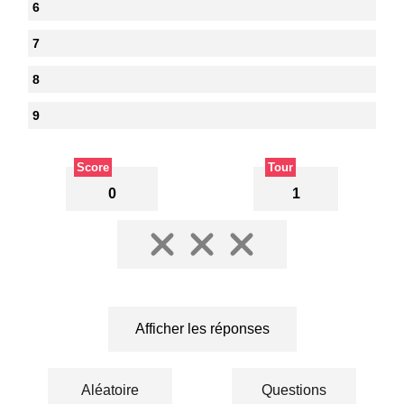
6
7
8
9
Score
Tour
0
1
Afficher les réponses
Aléatoire
Questions