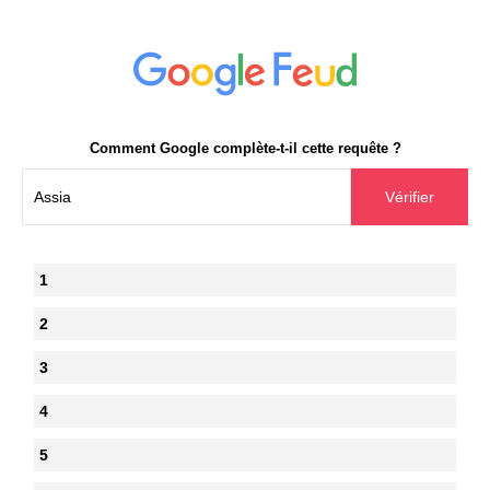
Comment Google complète-t-il cette requête ?
1
2
3
4
5