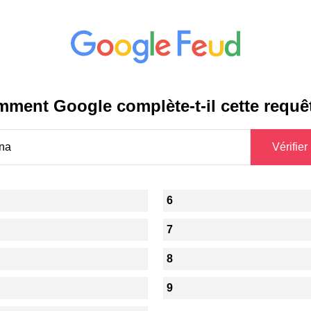
ment Google complète-t-il cette requê
6
7
8
9