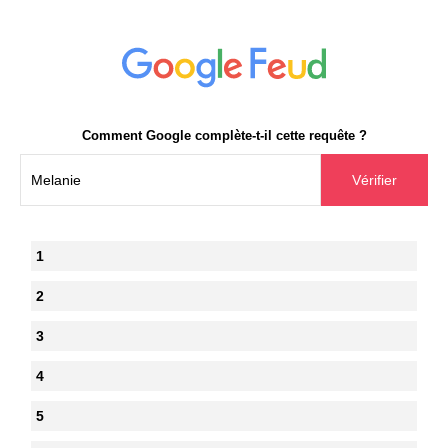
Comment Google complète-t-il cette requête ?
1
2
3
4
5