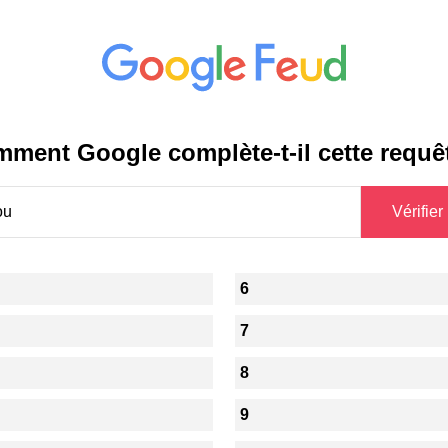
ment Google complète-t-il cette requê
6
7
8
9