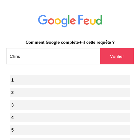
Comment Google complète-t-il cette requête ?
1
2
3
4
5