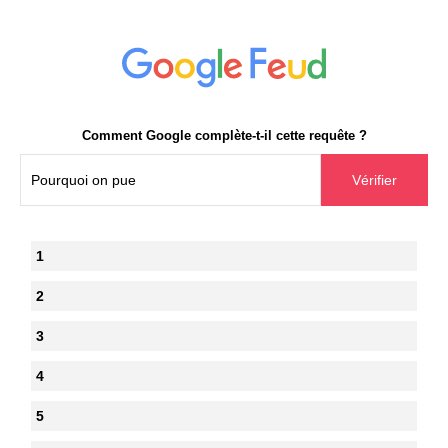
Comment Google complète-t-il cette requête ?
1
2
3
4
5