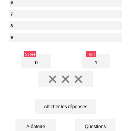
6
7
8
9
Score
Tour
0
1
Afficher les réponses
Aléatoire
Questions