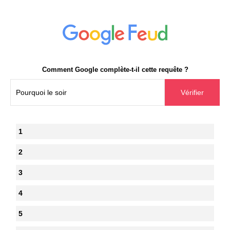
Comment Google complète-t-il cette requête ?
1
2
3
4
5