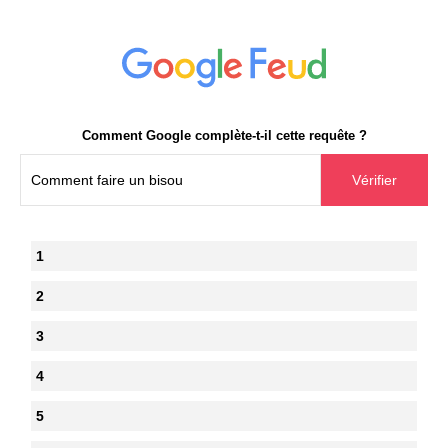
Comment Google complète-t-il cette requête ?
1
2
3
4
5