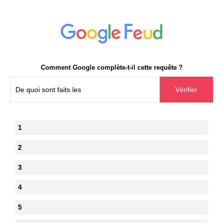
Comment Google complète-t-il cette requête ?
1
2
3
4
5