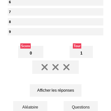
6
7
8
9
Score
Tour
0
1
Afficher les réponses
Aléatoire
Questions