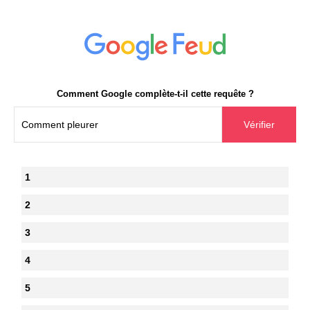
Comment Google complète-t-il cette requête ?
1
2
3
4
5