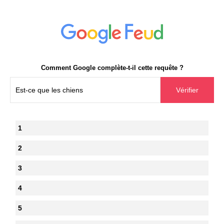
Comment Google complète-t-il cette requête ?
1
2
3
4
5