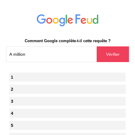
Comment Google complète-t-il cette requête ?
1
2
3
4
5