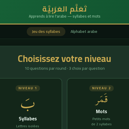
تَعَلَّم العَرَبِيَّة
Apprends à lire l'arabe — syllabes et mots
Jeu des syllabes
Alphabet arabe
Choisissez votre niveau
10 questions par round · 3 choix par question
NIVEAU 1
NIVEAU 2
بَ
قَمَر
Mots
Syllabes
Petits mots
de 2 syllabes
Lettres isolées