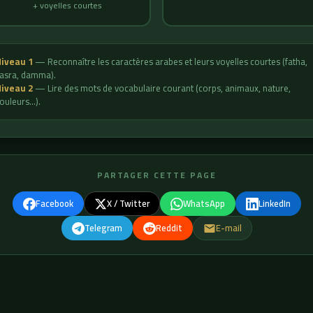
+ voyelles courtes
iveau 1
— Reconnaître les caractères arabes et leurs voyelles courtes (fatha,
asra, damma).
iveau 2
— Lire des mots de vocabulaire courant (corps, animaux, nature,
ouleurs…).
PARTAGER CETTE PAGE
Facebook
X / Twitter
WhatsApp
LinkedIn
Telegram
Reddit
E-mail